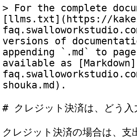
> For the complete docu
[llms.txt](https://kake
faq.swalloworkstudio.co
versions of documentati
appending `.md` to page
available as [Markdown]
faq.swalloworkstudio.co
shouka.md).

# クレジット決済は、どう入
クレジット決済の場合は、支