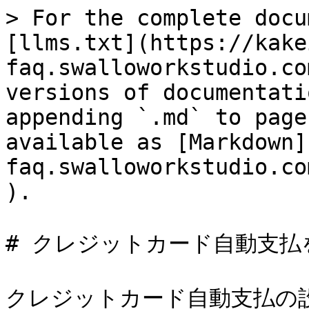
> For the complete docu
[llms.txt](https://kake
faq.swalloworkstudio.co
versions of documentati
appending `.md` to page
available as [Markdown]
faq.swalloworkstudio.co
).

# クレジットカード自動支払
クレジットカード自動支払の設