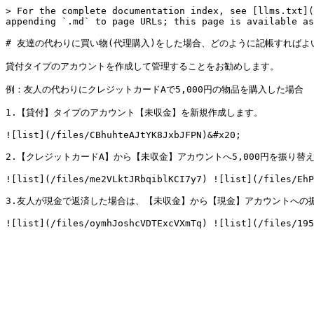
> For the complete documentation index, see [llms.txt](
appending `.md` to page URLs; this page is available as
# 友達の代わりに買い物(代理購入)をした場合、どのように記帳すればよい
貸付タイプのアカウントを作成して管理することをお勧めします。

例：友人の代わりにクレジットカードAで5,000円の物品を購入した場合

1.【貸付】タイプのアカウント【未収金】を新規作成します。

![list](/files/CBhuhteAJtYK8JxbJFPN)&#x20;

2.【クレジットカードA】から【未収金】アカウントへ5,000円を振り替
![list](/files/me2VLktJRbqiblKCI7y7) ![list](/files/EhP
3.友人が現金で返済した場合は、【未収金】から【現金】アカウントへの振