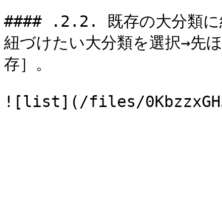
#### .2.2. 既存の大
紐づけたい大分類を選択→先ほ
存］。
