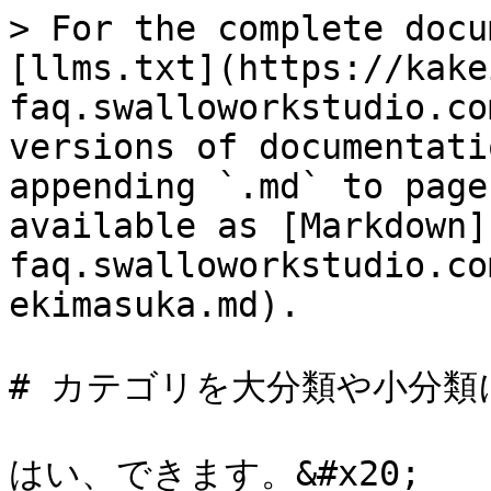
> For the complete docu
[llms.txt](https://kake
faq.swalloworkstudio.co
versions of documentati
appending `.md` to page
available as [Markdown]
faq.swalloworkstudio.co
ekimasuka.md).

# カテゴリを大分類や小分類
はい、できます。&#x20;
